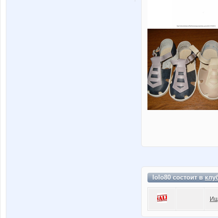
lolo80 состоит в
клу
Ищ