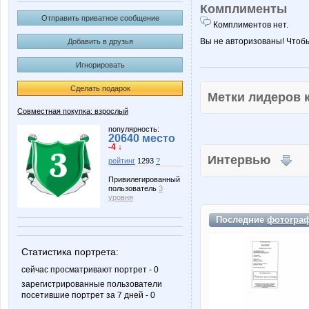
Комплименты
Отправить приватное сообщение
Комплиментов нет.
Вы не авторизованы! Чтоб
Добавить в друзья
Игнорировать
Сделать подарок
Метки лидеров
Совместная покупка: взрослый
популярность:
20640 место
-4 ↓
Интервью
рейтинг
1293
?
Привилегированный
пользователь
3
уровня
Последние
фотогра
Статистика портрета:
сейчас просматривают портрет - 0
зарегистрированные пользователи
посетившие портрет за 7 дней - 0